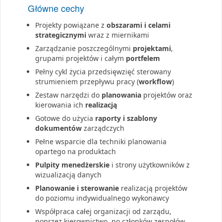
Główne cechy
Projekty powiązane z
obszarami i celami
strategicznymi
wraz z miernikami
Zarządzanie poszczególnymi
projektami
,
grupami projektów i całym
portfelem
Pełny cykl życia przedsięwzięć sterowany
strumieniem przepływu pracy (
workflow
)
Zestaw narzędzi do
planowania
projektów oraz
kierowania ich
realizacją
Gotowe do użycia
raporty i szablony
dokumentów
zarządczych
Pełne wsparcie dla techniki planowania
opartego na produktach
Pulpity menedżerskie
i strony użytkowników z
wizualizacją danych
Planowanie i sterowanie
realizacją projektów
do poziomu indywidualnego wykonawcy
Współpraca całej organizacji od zarządu,
poprzez kierownictwo, po członków zespołów