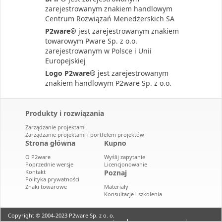
zarejestrowanym znakiem handlowym
Centrum Rozwiązań Menedżerskich SA
P2ware®
jest zarejestrowanym znakiem
towarowym Pware Sp. z o.o.
zarejestrowanym w Polsce i Unii
Europejskiej
Logo P2ware®
jest zarejestrowanym
znakiem handlowym P2ware Sp. z o.o.
Produkty i rozwiązania
Zarządzanie projektami
Zarządzanie projektami i portfelem projektów
Strona główna
Kupno
O P2ware
Wyślij zapytanie
Poprzednie wersje
Licencjonowanie
Kontakt
Poznaj
Polityka prywatności
Znaki towarowe
Materiały
Konsultacje i szkolenia
Copyright © 2004-2023 P2ware Sp. z o. o.