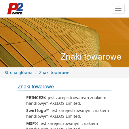
Przeł
nawig
Znaki towarowe
Strona główna
Znaki towarowe
Znaki towarowe
PRINCE2®
jest zarejestrowanym znakiem
handlowym AXELOS Limited.
Swirl logo™
jest zarejestrowanym znakiem
handlowym AXELOS Limited.
MSP®
jest zarejestrowanym znakiem